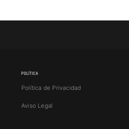
ITALICUS 19
DISCOVER CABO DE
COCTELTV
GATA
POLÍTICA
Política de Privacidad
Aviso Legal